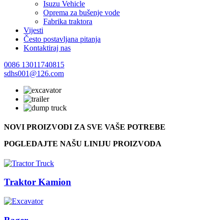
Isuzu Vehicle
Oprema za bušenje vode
Fabrika traktora
Vijesti
Često postavljana pitanja
Kontaktiraj nas
0086 13011740815
sdhs001@126.com
NOVI PROIZVODI ZA SVE VAŠE POTREBE
POGLEDAJTE NAŠU LINIJU PROIZVODA
Traktor Kamion