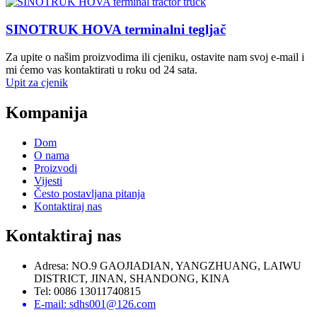
SINOTRUK HOVA terminalni tegljač
Za upite o našim proizvodima ili cjeniku, ostavite nam svoj e-mail i
mi ćemo vas kontaktirati u roku od 24 sata.
Upit za cjenik
Kompanija
Dom
O nama
Proizvodi
Vijesti
Često postavljana pitanja
Kontaktiraj nas
Kontaktiraj nas
Adresa: NO.9 GAOJIADIAN, YANGZHUANG, LAIWU
DISTRICT, JINAN, SHANDONG, KINA
Tel: 0086 13011740815
E-mail: sdhs001@126.com