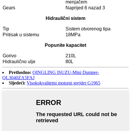
menjačem
Gears
Naprijed 6 nazad 3
Hidraulični sistem
Tip
Sistem otvorenog tipa
Pritisak u sistemu
18MPa
Popunite kapacitet
Gorivo
210L
Hidraulično ulje
80L
Prethodno:
QINGLING ISUZU-Mini Dumper-
QL3040ZA5FAJ
Sljedeći:
Visokokvalitetni motorni grejder G1965