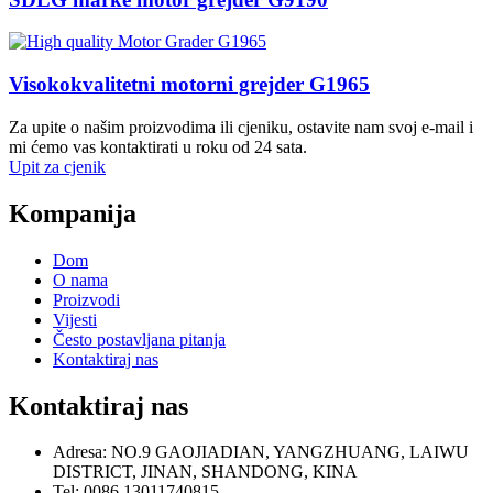
Visokokvalitetni motorni grejder G1965
Za upite o našim proizvodima ili cjeniku, ostavite nam svoj e-mail i
mi ćemo vas kontaktirati u roku od 24 sata.
Upit za cjenik
Kompanija
Dom
O nama
Proizvodi
Vijesti
Često postavljana pitanja
Kontaktiraj nas
Kontaktiraj nas
Adresa: NO.9 GAOJIADIAN, YANGZHUANG, LAIWU
DISTRICT, JINAN, SHANDONG, KINA
Tel: 0086 13011740815