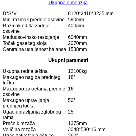
Ukupna dimenzija
D*Š*V
8120*2410*3235 mm
Min. razmak prednje osovine
590mm
Razmak od tla zadnje
400mm
osovine
Međuosovinsko rastojanje
6040mm
Točak gazećeg sloja
2070mm
Centralna udaljenost balansa
1538mm
Ukupni parametri
Ukupna radna težina
12100kg
Max.ugao nagiba prednjeg
18°
točka
Max.ugao zakretanja prednje
16°
osovine
Max.ugao upravljanja
50°
prednjeg točka
Ugao upravljanja zglobnog
25°
rama
Prečnik rezača
1375mm
Veličina rezača
3048*580*16 mm
Ugao zakretanja oštrice
360°