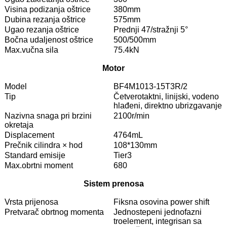
Visina podizanja oštrice
380mm
Dubina rezanja oštrice
575mm
Ugao rezanja oštrice
Prednji 47/stražnji 5°
Bočna udaljenost oštrice
500/500mm
Max.vučna sila
75.4kN
Motor
Model
BF4M1013-15T3R/2
Tip
Četverotaktni, linijski, vodeno
hlađeni, direktno ubrizgavanje
Nazivna snaga pri brzini
2100r/min
okretaja
Displacement
4764mL
Prečnik cilindra × hod
108*130mm
Standard emisije
Tier3
Max.obrtni moment
680
Sistem prenosa
Vrsta prijenosa
Fiksna osovina power shift
Pretvarač obrtnog momenta
Jednostepeni jednofazni
troelement, integrisan sa