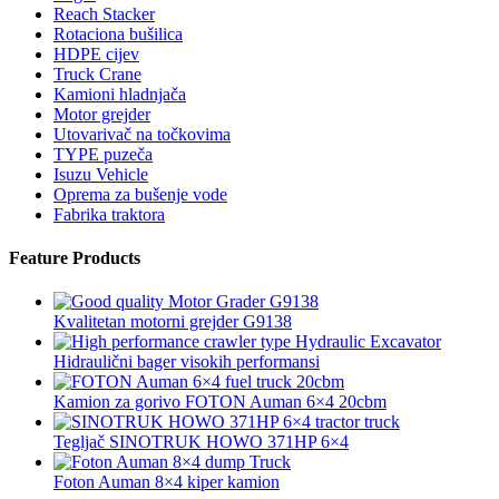
Reach Stacker
Rotaciona bušilica
HDPE cijev
Truck Crane
Kamioni hladnjača
Motor grejder
Utovarivač na točkovima
TYPE puzeča
Isuzu Vehicle
Oprema za bušenje vode
Fabrika traktora
Feature Products
Kvalitetan motorni grejder G9138
Hidraulični bager visokih performansi
Kamion za gorivo FOTON Auman 6×4 20cbm
Tegljač SINOTRUK HOWO 371HP 6×4
Foton Auman 8×4 kiper kamion