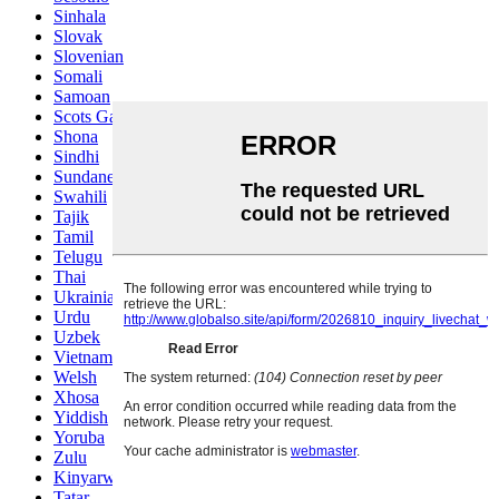
Sinhala
Slovak
Slovenian
Somali
Samoan
Scots Gaelic
Shona
Sindhi
Sundanese
Swahili
Tajik
Tamil
Telugu
Thai
Ukrainian
Urdu
Uzbek
Vietnamese
Welsh
Xhosa
Yiddish
Yoruba
Zulu
Kinyarwanda
Tatar