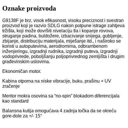
Oznake proizvoda
G9138F je brz, visok efikasnost, visoku preciznost i svestran
proizvod koji je razvio SDLG nakon potpune istrage zahtjeva
tržišta, koji može dovršiti nivelaciju tla i kopanje rovova,
struganje padina, buldožere, izbacivanje snijega, gubljenje,
zbijanje, distribuciju materijala, miješanje itd., i naširoko se
koristi u autoputevima, aerodromima, odbrambenom
inženjeringu, izgradnji rudnika, izgradnji puteva, izgradnji
vodoprivrede, poboljšanju poljoprivrednog zemljišta i drugim
građevinskim uslovima.
Ekonomičan motor.
Kabina otporna na niske vibracije, buku, prašinu + UV
zračenje
Meritor mokra osovina sa “no-spin” blokadom diferencijala
kao standard
Balansna kutija omogućava 4 zadnja točka da se okreću
gore-dole za +/- 15°