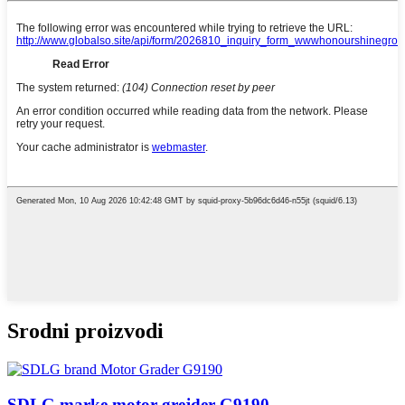
Srodni proizvodi
SDLG marke motor grejder G9190