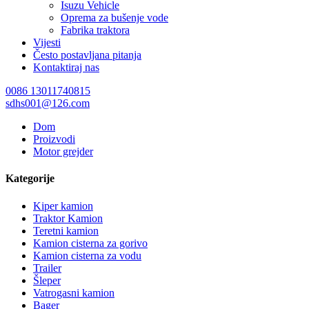
Isuzu Vehicle
Oprema za bušenje vode
Fabrika traktora
Vijesti
Često postavljana pitanja
Kontaktiraj nas
0086 13011740815
sdhs001@126.com
Dom
Proizvodi
Motor grejder
Kategorije
Kiper kamion
Traktor Kamion
Teretni kamion
Kamion cisterna za gorivo
Kamion cisterna za vodu
Trailer
Šleper
Vatrogasni kamion
Bager