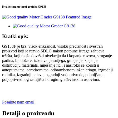
Kvalitetan motorni grejder G9138
Kratki opis:
G9138F je brz, visok efikasnost, visoku preciznost i svestran
proizvod koji je razvio SDLG nakon potpune istrage zahtjeva
tržišta, koji može dovršiti nivelaciju tla i kopanje rovova, struganje
padina, buldožere, izbacivanje snijega, gubljenje, zbijanje,
distribuciju materijala, miješanje itd., i naširoko se koristi u
autoputevima, aerodromima, odbrambenom inženjeringu, izgradnji
rudnika, izgradnji puteva, izgradnji vodoprivrede, poboljšanju
poljoprivrednog zemljišta i drugim građevinskim uslovima.
Pošaljite nam email
Detalji o proizvodu