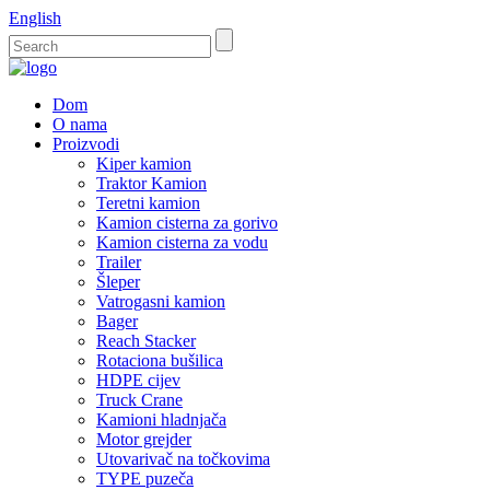
English
Dom
O nama
Proizvodi
Kiper kamion
Traktor Kamion
Teretni kamion
Kamion cisterna za gorivo
Kamion cisterna za vodu
Trailer
Šleper
Vatrogasni kamion
Bager
Reach Stacker
Rotaciona bušilica
HDPE cijev
Truck Crane
Kamioni hladnjača
Motor grejder
Utovarivač na točkovima
TYPE puzeča