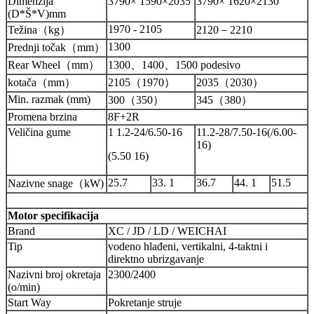
Dimenzija
3790× 1590×2035
3790× 1620×2130
(D*Š*V)mm
1970 - 2105
Težina
（
kg
）
2120
－
2210
1300
Prednji točak
（
mm
）
Rear Wheel
（
mm
）
1300
、
1400
、
1500 podesivo
kotača
（
mm
）
2105
（
1970
）
2035
（
2030
）
Min. razmak (mm)
300
（
350
）
345
（
380
）
Promena brzina
8F+2R
Veličina gume
1 1.2-24/6.50-16
11.2-28/7.50-16(/6.00-
16)
(5.50 16)
25.7
33. 1
36.7
44. 1
51.5
Nazivne snage
（
kW)
Motor
specifikacija
Brand
XC / JD / LD / WEICHAI
Tip
vodeno hlađeni, vertikalni, 4-taktni i
direktno ubrizgavanje
Nazivni broj okretaja
2300/2400
(o/min)
Start Way
Pokretanje struje