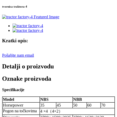
tvornica traktora-4
Kratki opis:
Pošaljite nam email
Detalji o proizvodu
Oznake proizvoda
Specifikacije
Model
NBS
NBB
Horsepower
35
45
50
60
70
Pogon na točkovima
4 ×4
（
4×2
）