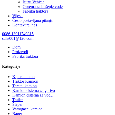
Isuzu Vehicle
Oprema za bušenje vode
Fabrika traktora
Vijesti
Često postavljana pitanja
Kontaktiraj nas
0086 13011740815
sdhs001@126.com
Dom
Proizvodi
Fabrika traktora
Kategorije
Kiper kamion
Traktor Kamion
Teretni kamion
Kamion cisterna za gorivo
Kamion cisterna za vodu
Trailer
Šleper
Vatrogasni kamion
Bager