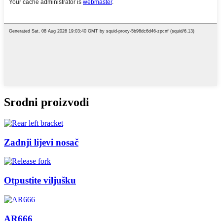
Srodni proizvodi
Zadnji lijevi nosač
Otpustite viljušku
AR666