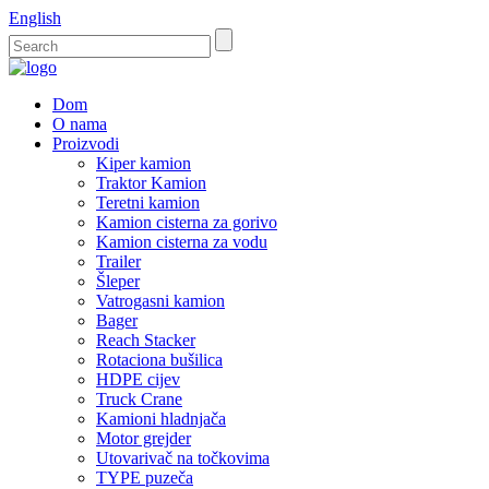
English
Dom
O nama
Proizvodi
Kiper kamion
Traktor Kamion
Teretni kamion
Kamion cisterna za gorivo
Kamion cisterna za vodu
Trailer
Šleper
Vatrogasni kamion
Bager
Reach Stacker
Rotaciona bušilica
HDPE cijev
Truck Crane
Kamioni hladnjača
Motor grejder
Utovarivač na točkovima
TYPE puzeča