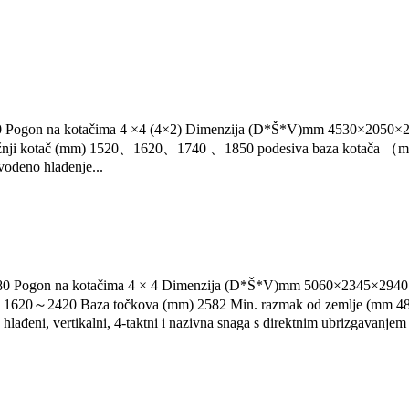
 150 Pogon na kotačima 4 ×4 (4×2) Dimenzija (D*Š*V)mm 4530×20
nji kotač (mm) 1520、1620、1740 、1850 podesiva baza kotača （mm
odeno hlađenje...
 180 Pogon na kotačima 4 × 4 Dimenzija (D*Š*V)mm 5060×2345×294
0～2420 Baza točkova (mm) 2582 Min. razmak od zemlje (mm 480 (p
đeni, vertikalni, 4-taktni i nazivna snaga s direktnim ubrizgavanjem 