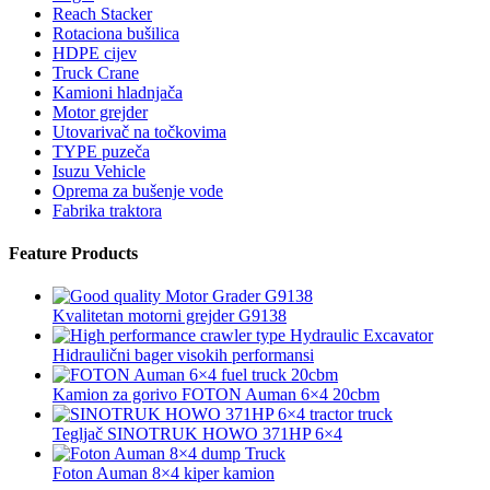
Reach Stacker
Rotaciona bušilica
HDPE cijev
Truck Crane
Kamioni hladnjača
Motor grejder
Utovarivač na točkovima
TYPE puzeča
Isuzu Vehicle
Oprema za bušenje vode
Fabrika traktora
Feature Products
Kvalitetan motorni grejder G9138
Hidraulični bager visokih performansi
Kamion za gorivo FOTON Auman 6×4 20cbm
Tegljač SINOTRUK HOWO 371HP 6×4
Foton Auman 8×4 kiper kamion