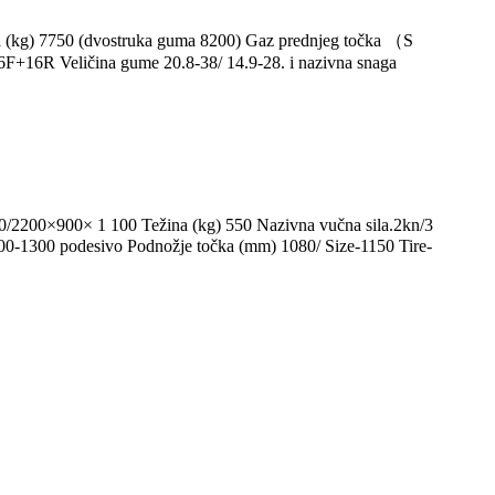
(kg) 7750 (dvostruka guma 8200) Gaz prednjeg točka （S
F+16R Veličina gume 20.8-38/ 14.9-28. i nazivna snaga
/2200×900× 1 100 Težina (kg) 550 Nazivna vučna sila.2kn/3
00-1300 podesivo Podnožje točka (mm) 1080/ Size-1150 Tire-