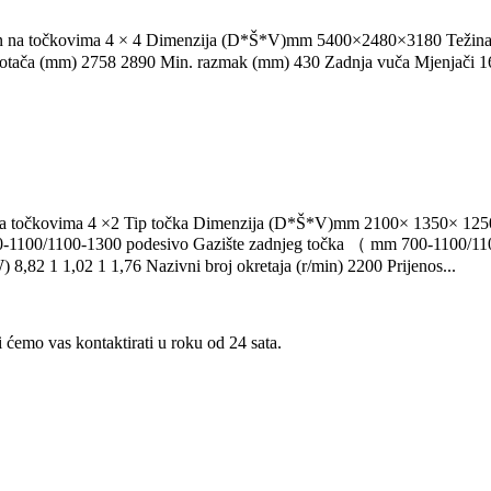
n na točkovima 4 × 4 Dimenzija (D*Š*V)mm 5400×2480×3180 Težina 
kotača (mm) 2758 2890 Min. razmak (mm) 430 Zadnja vuča Mjenjači 16
na točkovima 4 ×2 Tip točka Dimenzija (D*Š*V)mm 2100× 1350× 1250
700-1100/1100-1300 podesivo Gazište zadnjeg točka （ mm 700-1100/11
,82 1 1,02 1 1,76 Nazivni broj okretaja (r/min) 2200 Prijenos...
i ćemo vas kontaktirati u roku od 24 sata.