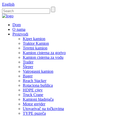
English
Dom
O nama
Proizvodi
Kiper kamion
Traktor Kamion
Teretni kamion
Kamion cisterna za gorivo
Kamion cisterna za vodu
Trailer
Šleper
Vatrogasni kamion
Bager
Reach Stacker
Rotaciona bušilica
HDPE cijev
Truck Crane
Kamioni hladnjača
Motor grejder
Utovarivač na točkovima
TYPE puzeča