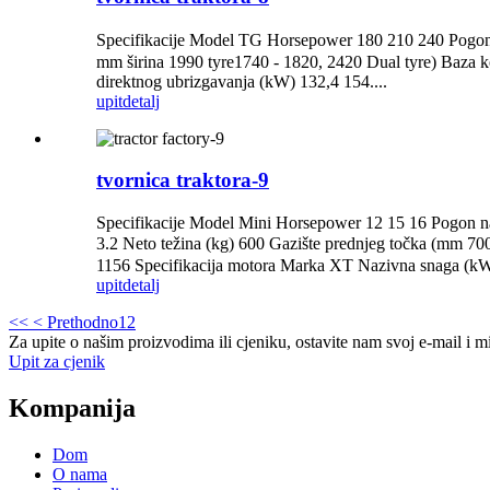
Specifikacije Model TG Horsepower 180 210 240 Pogo
mm širina 1990 tyre1740 - 1820, 2420 Dual tyre) Baza 
direktnog ubrizgavanja (kW) 132,4 154....
upit
detalj
tvornica traktora-9
Specifikacije Model Mini Horsepower 12 15 16 Pogon 
3.2 Neto težina (kg) 600 Gazište prednjeg točka (mm 
1156 Specifikacija motora Marka XT Nazivna snaga (kW) 8
upit
detalj
<<
< Prethodno
1
2
Za upite o našim proizvodima ili cjeniku, ostavite nam svoj e-mail i m
Upit za cjenik
Kompanija
Dom
O nama