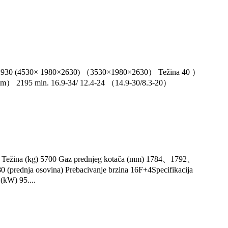
50×2930 (4530× 1980×2630) （3530×1980×2630） Težina 40 ）
） 2195 min. 16.9-34/ 12.4-24 （14.9-30/8.3-20）
0 Težina (kg) 5700 Gaz prednjeg kotača (mm) 1784、1792、
rednja osovina) Prebacivanje brzina 16F+4Specifikacija
(kW) 95....