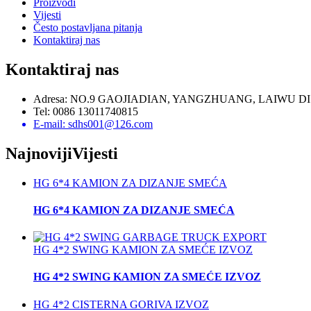
Proizvodi
Vijesti
Često postavljana pitanja
Kontaktiraj nas
Kontaktiraj nas
Adresa: NO.9 GAOJIADIAN, YANGZHUANG, LAIWU D
Tel: 0086 13011740815
E-mail: sdhs001@126.com
Najnoviji
Vijesti
HG 6*4 KAMION ZA DIZANJE SMEĆA
HG 6*4 KAMION ZA DIZANJE SMEĆA
HG 4*2 SWING KAMION ZA SMEĆE IZVOZ
HG 4*2 SWING KAMION ZA SMEĆE IZVOZ
HG 4*2 CISTERNA GORIVA IZVOZ