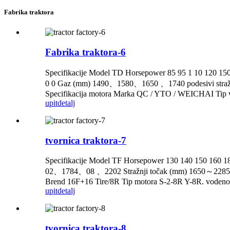
Fabrika traktora
Fabrika traktora-6
Specifikacije Model TD Horsepower 85 95 1 10 120
0 0 Gaz (mm) 1490、1580、1650 、1740 podesivi straž
Specifikacija motora Marka QC / YTO / WEICHAI Tip v
upit
detalj
tvornica traktora-7
Specifikacije Model TF Horsepower 130 140 150 160
02、1784、08 、2202 Stražnji točak (mm) 1650～2285 162
Brend 16F+16 Tire/8R Tip motora S-2-8R Y-8R. vodeno hla
upit
detalj
tvornica traktora-8