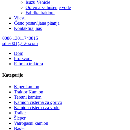
Isuzu Vehicle
Oprema za bušenje vode
Fabrika traktora
Vijesti
Često postavljana pitanja
Kontaktiraj nas
0086 13011740815
sdhs001@126.com
Dom
Proizvodi
Fabrika traktora
Kategorije
Kiper kamion
Traktor Kamion
Teretni kamion
Kamion cisterna za gorivo
Kamion cisterna za vodu
Trailer
Šleper
Vatrogasni kamion
Bager